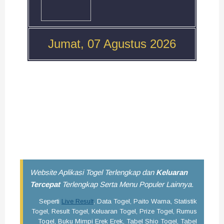
Itulah Live Result Massachusetts Evening terpercaya serta
tercepat. Selain Togel Massachusetts Evening, kami juga
menyediakan Live Draw pasaran togel lain seperti Sydney,
Singapore, Hongkong dan pasaran togel terlengkap lainnya.
Anda dapat memilih Live Draw togel lainnya melalui menu
yang kami sediakan di situs ini.
Website Aplikasi Togel Terlengkap dan
Keluaran
Tercepat
Terlengkap Serta Menu Populer Lainnya.
Seperti
Live Result
, Data Togel, Paito Warna, Statistik
Togel, Result Togel, Keluaran Togel, Prize Togel, Rumus
Togel, Buku Mimpi Erek Erek, Tabel Shio Togel, Tabel