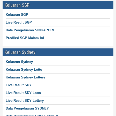
Keluaran SGP
Keluaran SGP
Live Result SGP
Data Pengeluaran SINGAPORE
Prediksi SGP Malam Ini
Keluaran Sydney
Keluaran Sydney
Keluaran Sydney
Lotto
Keluaran Sydney
Lottery
Live Result SDY
Live Result SDY Lotto
Live Result SDY
Lottery
Data Pengeluaran SYDNEY