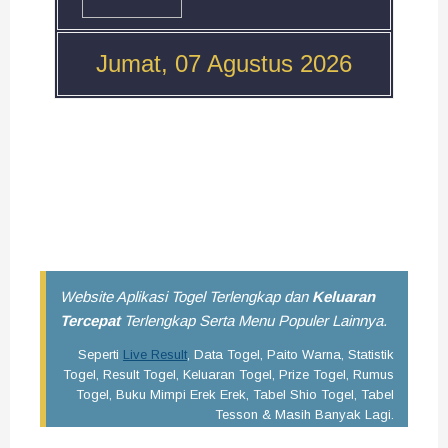
Itulah Live Result Bullseye terpercaya serta tercepat. Selain
Togel Bullseye, kami juga menyediakan Live Draw pasaran
togel lain seperti Sydney, Singapore, Hongkong dan pasaran
togel terlengkap lainnya. Anda dapat memilih Live Draw togel
lainnya melalui menu yang kami sediakan di situs ini.
Website Aplikasi Togel Terlengkap dan
Keluaran
Tercepat
Terlengkap Serta Menu Populer Lainnya.
Seperti
Live Result
, Data Togel, Paito Warna, Statistik
Togel, Result Togel, Keluaran Togel, Prize Togel, Rumus
Togel, Buku Mimpi Erek Erek, Tabel Shio Togel, Tabel
Tesson & Masih Banyak Lagi.