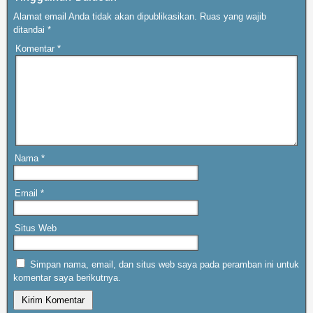
Alamat email Anda tidak akan dipublikasikan.
Ruas yang wajib
ditandai
*
Komentar
*
Nama
*
Email
*
Situs Web
Simpan nama, email, dan situs web saya pada peramban ini untuk
komentar saya berikutnya.