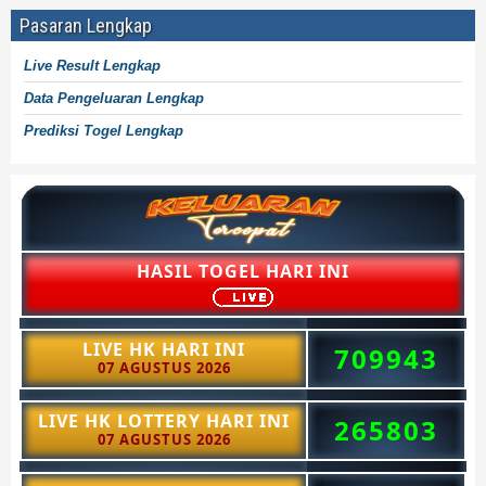
Pasaran Lengkap
Live Result Lengkap
Data Pengeluaran Lengkap
Prediksi Togel Lengkap