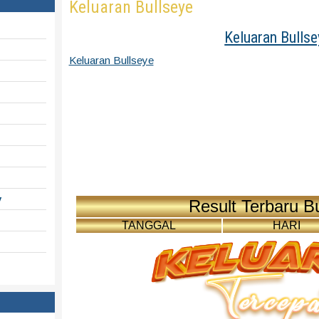
Keluaran Bullseye
Keluaran Bullse
Keluaran Bullseye
memberikan informasi hasil keluar
Bullseye hari ini tercepat yang dapat di akses dari da
mendapatkan nomor togel hari ini tercepat dan terpe
mengetahui hasil taruhan yang di pasang menang atau
Ketika hasil final 1st keluaran Bullseye hari ini secara
maka tabel data Bullseye prize yang ada di bawah ak
tersebut kepada member togel Bullseye dimanapun b
y