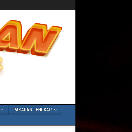
PASARAN LENGKAP