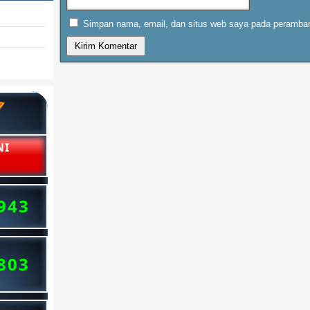
Simpan nama, email, dan situs web saya pada peramban 