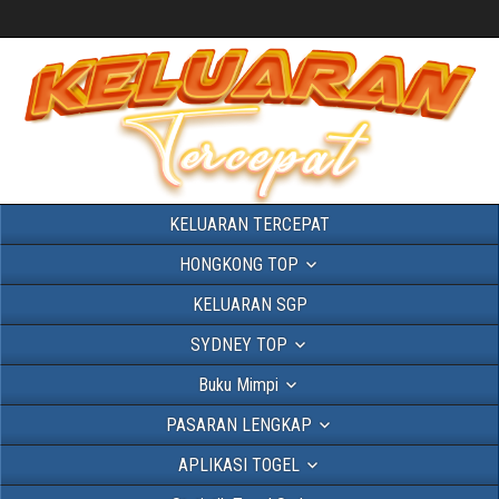
KELUARAN TERCEPAT
HONGKONG TOP
KELUARAN SGP
SYDNEY TOP
Buku Mimpi
PASARAN LENGKAP
APLIKASI TOGEL