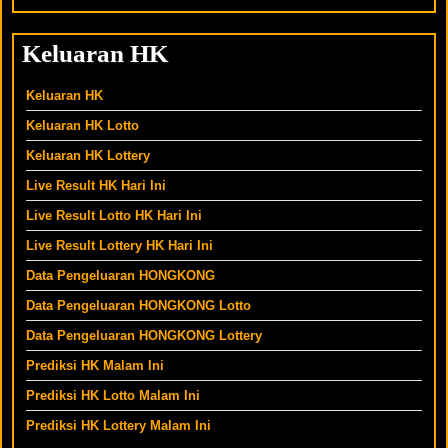
Keluaran HK
Keluaran HK
Keluaran HK Lotto
Keluaran HK Lottery
Live Result HK Hari Ini
Live Result
Lotto
HK Hari Ini
Live Result
Lottery
HK Hari Ini
Data Pengeluaran HONGKONG
Data Pengeluaran HONGKONG
Lotto
Data Pengeluaran HONGKONG
Lottery
Prediksi HK Malam Ini
Prediksi HK Lotto Malam Ini
Prediksi HK
Lottery
Malam Ini