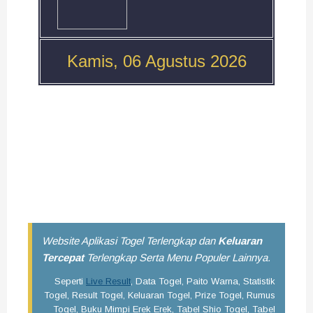
Itulah Live Result Illinois Midday terpercaya serta tercepat.
Selain Togel Illinois Midday, kami juga menyediakan Live
Draw pasaran togel lain seperti Sydney, Singapore, Hongkong
dan pasaran togel terlengkap lainnya. Anda dapat memilih Live
Draw togel lainnya melalui menu yang kami sediakan di situs
ini.
Website Aplikasi Togel Terlengkap dan
Keluaran
Tercepat
Terlengkap Serta Menu Populer Lainnya.
Seperti
Live Result
, Data Togel, Paito Warna, Statistik
Togel, Result Togel, Keluaran Togel, Prize Togel, Rumus
Togel, Buku Mimpi Erek Erek, Tabel Shio Togel, Tabel