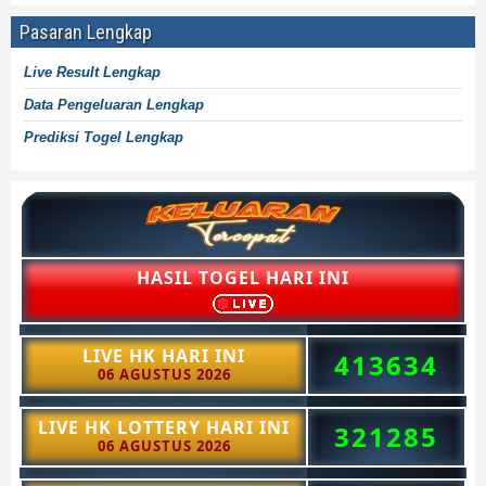
Pasaran Lengkap
Live Result Lengkap
Data Pengeluaran Lengkap
Prediksi Togel Lengkap