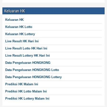
Keluaran HK
Keluaran HK
Keluaran HK Lotto
Keluaran HK Lottery
Live Result HK Hari Ini
Live Result
Lotto
HK Hari Ini
Live Result
Lottery
HK Hari Ini
Data Pengeluaran HONGKONG
Data Pengeluaran HONGKONG
Lotto
Data Pengeluaran HONGKONG
Lottery
Prediksi HK Malam Ini
Prediksi HK Lotto Malam Ini
Prediksi HK
Lottery
Malam Ini