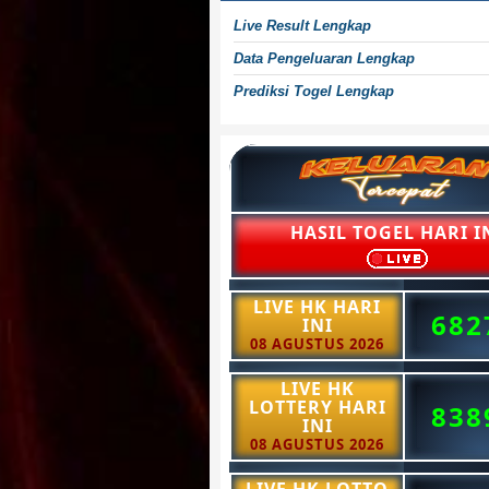
Live Result Lengkap
Data Pengeluaran Lengkap
Prediksi Togel Lengkap