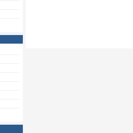
Result Shanghai Lottery
Live Shanghai Togel
Prize Shanghai
Result Shanghai
Keluaran Shanghai