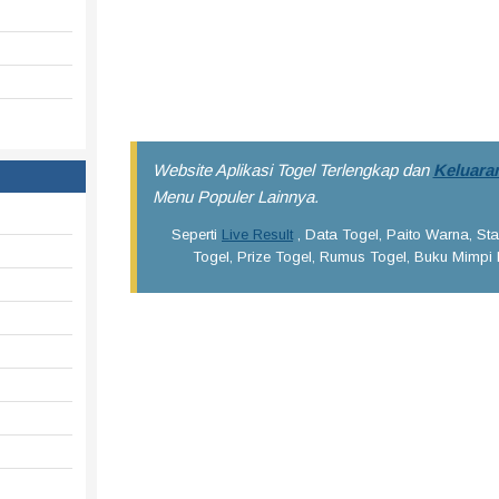
Itulah Live Result Shanghai terpercaya serta tercepat
menyediakan Live Draw pasaran togel lain seperti S
pasaran togel terlengkap lainnya. Anda dapat memilih 
menu yang kami sediakan di situs ini.
Website Aplikasi Togel Terlengkap dan
Keluara
Menu Populer Lainnya.
Seperti
Live Result
, Data Togel, Paito Warna, Stat
Togel, Prize Togel, Rumus Togel, Buku Mimpi 
Pencarian Google :
Live Draw Shanghai
Shanghai Lottery
Live Draw Shanghai Pools
Togel Shanghai
Togel Shanghai Lottery