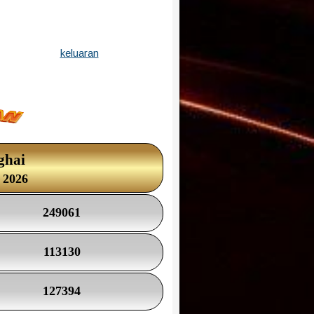
mor togel resmi dan terpercaya
 situs resmi.
keluaran
Shanghai
ung dan akan tayang secara live