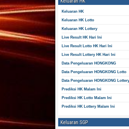
Keluaran HK
Keluaran HK
Keluaran HK Lotto
Keluaran HK Lottery
Live Result HK Hari Ini
Live Result
Lotto
HK Hari Ini
Live Result
Lottery
HK Hari Ini
Data Pengeluaran HONGKONG
Data Pengeluaran HONGKONG
Lotto
Data Pengeluaran HONGKONG
Lotter
Prediksi HK Malam Ini
Prediksi HK Lotto Malam Ini
Prediksi HK
Lottery
Malam Ini
Keluaran SGP