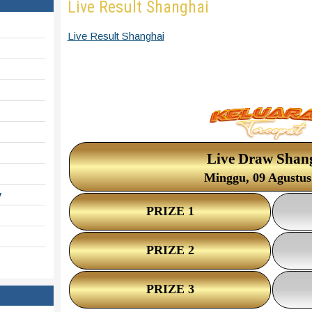
Live Result Shanghai
Live Result Shanghai
merupakan situs pengeluaran no
dari Shanghai Pools yang terhubung langsung dengan
akan kami tampilkan kepada anda semua secara langs
setiap hari pada pukul 14:30 WIB.
y