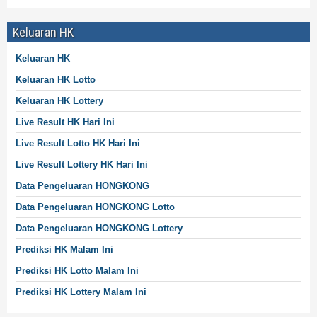
Keluaran HK
Keluaran HK
Keluaran HK Lotto
Keluaran HK Lottery
Live Result HK Hari Ini
Live Result
Lotto
HK Hari Ini
Live Result
Lottery
HK Hari Ini
Data Pengeluaran HONGKONG
Data Pengeluaran HONGKONG
Lotto
Data Pengeluaran HONGKONG
Lottery
Prediksi HK Malam Ini
Prediksi HK Lotto Malam Ini
Prediksi HK
Lottery
Malam Ini