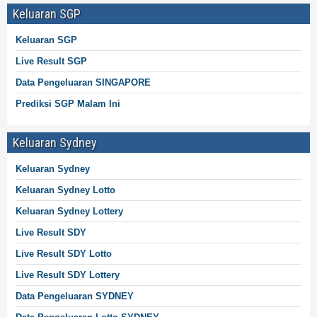
Keluaran SGP
Keluaran SGP
Live Result SGP
Data Pengeluaran SINGAPORE
Prediksi SGP Malam Ini
Keluaran Sydney
Keluaran Sydney
Keluaran Sydney
Lotto
Keluaran Sydney
Lottery
Live Result SDY
Live Result SDY Lotto
Live Result SDY
Lottery
Data Pengeluaran SYDNEY