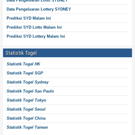
Data Pengeluaran Lotto SYDNEY
Data Pengeluaran Lottery SYDNEY
Prediksi SYD Malam Ini
Prediksi SYD Lotto Malam Ini
Prediksi SYD Lottery Malam Ini
Statistik Togel
Statistik Togel HK
Statistik Togel SGP
Statistik Togel Sydney
Statistik Togel Sao Paulo
Statistik Togel Tokyo
Statistik Togel Seoul
Statistik Togel China
Statistik Togel Taiwan