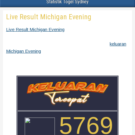
Statistik Togel Sydney
Live Result Michigan Evening
Live Result Michigan Evening
merupakan situs pengeluaran
nomor togel resmi dan terpercaya dari Michigan Evening
Pools yang terhubung langsung dengan situs resmi.
keluaran
Michigan Evening
akan kami tampilkan kepada anda semua
secara langsung dan akan tayang secara live setiap hari pada
pukul 06:29 WIB.