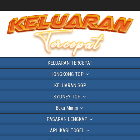
KELUARAN TERCEPAT
HONGKONG TOP
KELUARAN SGP
SYDNEY TOP
Buku Mimpi
PASARAN LENGKAP
APLIKASI TOGEL