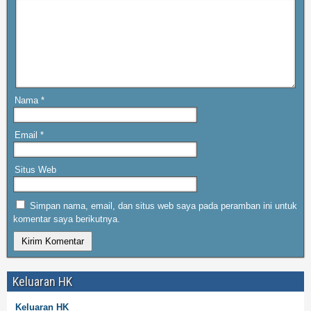
Nama
*
Email
*
Situs Web
Simpan nama, email, dan situs web saya pada peramban ini untuk
komentar saya berikutnya.
Keluaran HK
Keluaran HK