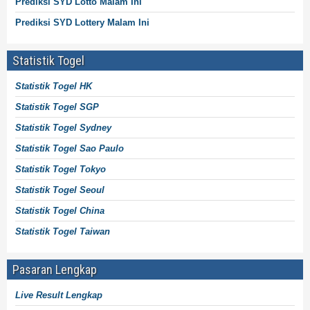
Prediksi SYD Lotto Malam Ini
Prediksi SYD Lottery Malam Ini
Statistik Togel
Statistik Togel HK
Statistik Togel SGP
Statistik Togel Sydney
Statistik Togel Sao Paulo
Statistik Togel Tokyo
Statistik Togel Seoul
Statistik Togel China
Statistik Togel Taiwan
Pasaran Lengkap
Live Result Lengkap