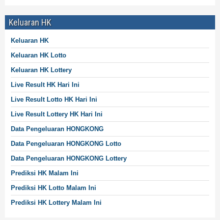
Keluaran HK
Keluaran HK
Keluaran HK Lotto
Keluaran HK Lottery
Live Result HK Hari Ini
Live Result
Lotto
HK Hari Ini
Live Result
Lottery
HK Hari Ini
Data Pengeluaran HONGKONG
Data Pengeluaran HONGKONG
Lotto
Data Pengeluaran HONGKONG
Lottery
Prediksi HK Malam Ini
Prediksi HK Lotto Malam Ini
Prediksi HK
Lottery
Malam Ini