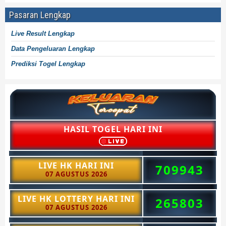
Pasaran Lengkap
Live Result Lengkap
Data Pengeluaran Lengkap
Prediksi Togel Lengkap