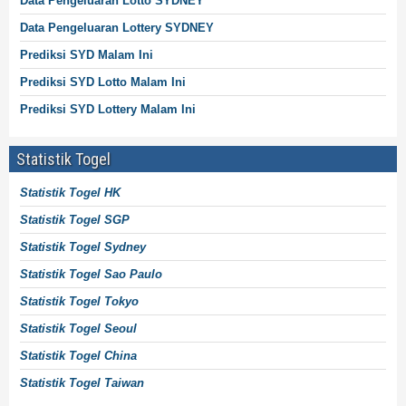
Data Pengeluaran Lotto SYDNEY
Data Pengeluaran Lottery SYDNEY
Prediksi SYD Malam Ini
Prediksi SYD Lotto Malam Ini
Prediksi SYD Lottery Malam Ini
Statistik Togel
Statistik Togel HK
Statistik Togel SGP
Statistik Togel Sydney
Statistik Togel Sao Paulo
Statistik Togel Tokyo
Statistik Togel Seoul
Statistik Togel China
Statistik Togel Taiwan