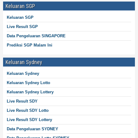
Keluaran SGP
Keluaran SGP
Live Result SGP
Data Pengeluaran SINGAPORE
Prediksi SGP Malam Ini
Keluaran Sydney
Keluaran Sydney
Keluaran Sydney
Lotto
Keluaran Sydney
Lottery
Live Result SDY
Live Result SDY Lotto
Live Result SDY
Lottery
Data Pengeluaran SYDNEY