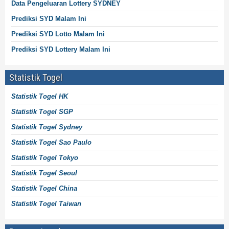
Data Pengeluaran Lottery SYDNEY
Prediksi SYD Malam Ini
Prediksi SYD Lotto Malam Ini
Prediksi SYD Lottery Malam Ini
Statistik Togel
Statistik Togel HK
Statistik Togel SGP
Statistik Togel Sydney
Statistik Togel Sao Paulo
Statistik Togel Tokyo
Statistik Togel Seoul
Statistik Togel China
Statistik Togel Taiwan