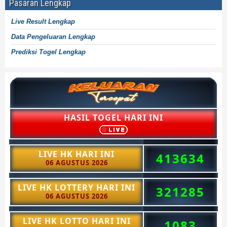
Pasaran Lengkap
Live Result Lengkap
Data Pengeluaran Lengkap
Prediksi Togel Lengkap