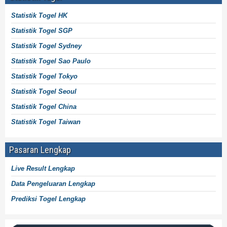
Statistik Togel HK
Statistik Togel SGP
Statistik Togel Sydney
Statistik Togel Sao Paulo
Statistik Togel Tokyo
Statistik Togel Seoul
Statistik Togel China
Statistik Togel Taiwan
Pasaran Lengkap
Live Result Lengkap
Data Pengeluaran Lengkap
Prediksi Togel Lengkap