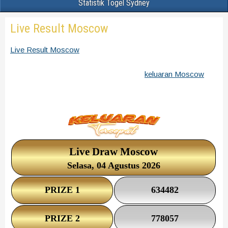
Statistik Togel Sydney
Live Result Moscow
Live Result Moscow
merupakan situs pengeluaran nomor
togel resmi dan terpercaya dari Moscow Pools yang
terhubung langsung dengan situs resmi.
keluaran Moscow
akan kami tampilkan kepada anda semua secara langsung dan
akan tayang secara live setiap hari pada pukul 06:30 WIB.