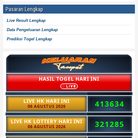
Pasaran Lengkap
Live Result Lengkap
Data Pengeluaran Lengkap
Prediksi Togel Lengkap