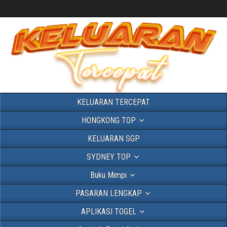
KELUARAN TERCEPAT
HONGKONG TOP
KELUARAN SGP
SYDNEY TOP
Buku Mimpi
PASARAN LENGKAP
APLIKASI TOGEL