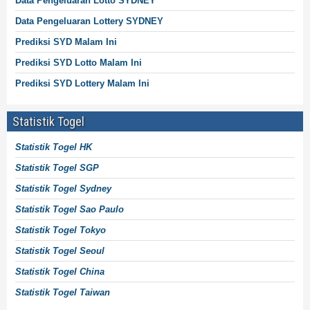
Data Pengeluaran Lotto SYDNEY
Data Pengeluaran Lottery SYDNEY
Prediksi SYD Malam Ini
Prediksi SYD Lotto Malam Ini
Prediksi SYD Lottery Malam Ini
Statistik Togel
Statistik Togel HK
Statistik Togel SGP
Statistik Togel Sydney
Statistik Togel Sao Paulo
Statistik Togel Tokyo
Statistik Togel Seoul
Statistik Togel China
Statistik Togel Taiwan