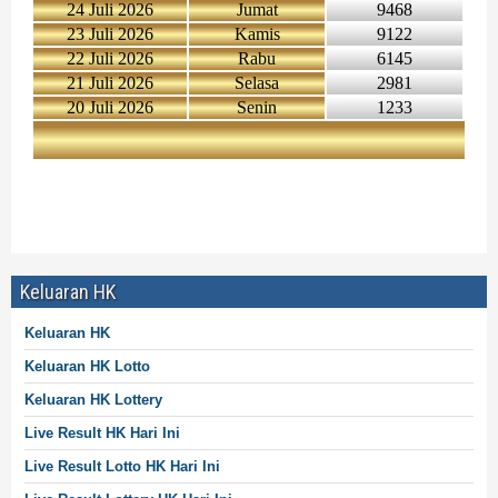
Keluaran HK
Keluaran HK
Keluaran HK Lotto
Keluaran HK Lottery
Live Result HK Hari Ini
Live Result
Lotto
HK Hari Ini