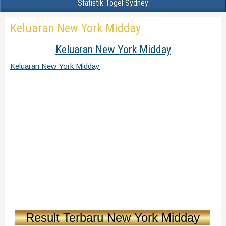
Statistik Togel Sydney
Keluaran New York Midday
Keluaran New York Midday
Keluaran New York Midday
memberikan informasi hasil
keluaran New York Midday dan pengeluaran New York Midday
hari ini tercepat yang dapat di akses dari data New York
Midday . Serta dengan mendapatkan nomor togel hari ini
tercepat dan terpercaya dan juga bisa dengan mudah
mengetahui hasil taruhan yang di pasang menang atau kalah.
Ketika hasil final 1st keluaran New York Midday hari ini secara
sah di siarkan dari situs resminya, maka tabel data New York
Midday prize yang ada di bawah akan secepat kilat
menayangkan hasil tersebut kepada member togel New York
Midday dimanapun berada.