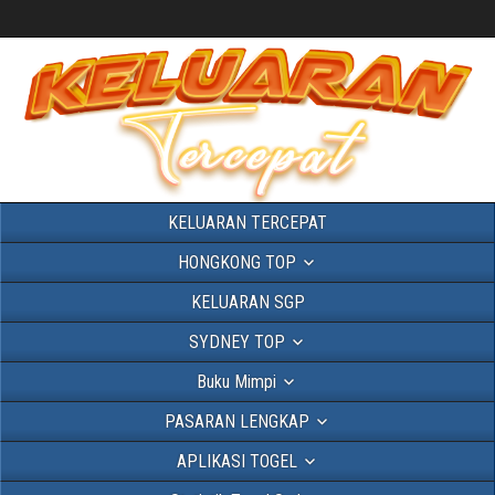
KELUARAN TERCEPAT
HONGKONG TOP
KELUARAN SGP
SYDNEY TOP
Buku Mimpi
PASARAN LENGKAP
APLIKASI TOGEL