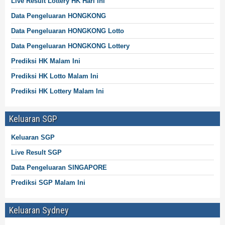
Live Result
Lottery
HK Hari Ini
Data Pengeluaran HONGKONG
Data Pengeluaran HONGKONG
Lotto
Data Pengeluaran HONGKONG
Lottery
Prediksi HK Malam Ini
Prediksi HK Lotto Malam Ini
Prediksi HK
Lottery
Malam Ini
Keluaran SGP
Keluaran SGP
Live Result SGP
Data Pengeluaran SINGAPORE
Prediksi SGP Malam Ini
Keluaran Sydney