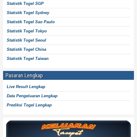
Statistik Togel SGP
Statistik Togel Sydney
Statistik Togel Sao Paulo
Statistik Togel Tokyo
Statistik Togel Seoul
Statistik Togel China
Statistik Togel Taiwan
Pasaran Lengkap
Live Result Lengkap
Data Pengeluaran Lengkap
Prediksi Togel Lengkap