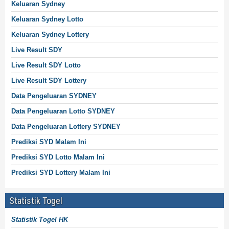
Keluaran Sydney
Keluaran Sydney
Lotto
Keluaran Sydney
Lottery
Live Result SDY
Live Result SDY Lotto
Live Result SDY
Lottery
Data Pengeluaran SYDNEY
Data Pengeluaran Lotto SYDNEY
Data Pengeluaran Lottery SYDNEY
Prediksi SYD Malam Ini
Prediksi SYD Lotto Malam Ini
Prediksi SYD Lottery Malam Ini
Statistik Togel
Statistik Togel HK