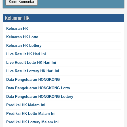
Keluaran HK
Keluaran HK
Keluaran HK Lotto
Keluaran HK Lottery
Live Result HK Hari Ini
Live Result
Lotto
HK Hari Ini
Live Result
Lottery
HK Hari Ini
Data Pengeluaran HONGKONG
Data Pengeluaran HONGKONG
Lotto
Data Pengeluaran HONGKONG
Lottery
Prediksi HK Malam Ini
Prediksi HK Lotto Malam Ini
Prediksi HK
Lottery
Malam Ini