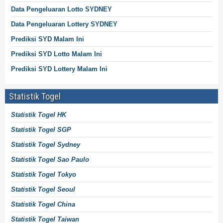
Data Pengeluaran Lotto SYDNEY
Data Pengeluaran Lottery SYDNEY
Prediksi SYD Malam Ini
Prediksi SYD Lotto Malam Ini
Prediksi SYD Lottery Malam Ini
Statistik Togel
Statistik Togel HK
Statistik Togel SGP
Statistik Togel Sydney
Statistik Togel Sao Paulo
Statistik Togel Tokyo
Statistik Togel Seoul
Statistik Togel China
Statistik Togel Taiwan