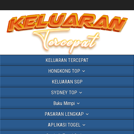
KELUARAN TERCEPAT
HONGKONG TOP
KELUARAN SGP
SYDNEY TOP
Buku Mimpi
PASARAN LENGKAP
APLIKASI TOGEL