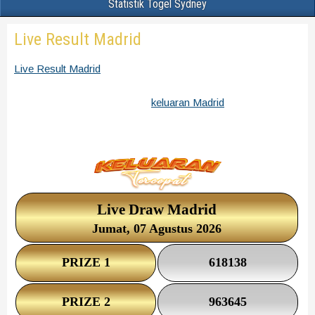
Statistik Togel Sydney
Live Result Madrid
Live Result Madrid
merupakan situs pengeluaran nomor togel
resmi dan terpercaya dari Madrid Pools yang terhubung
langsung dengan situs resmi.
keluaran Madrid
akan kami
tampilkan kepada anda semua secara langsung dan akan
tayang secara live setiap hari pada pukul 00:30 WIB.