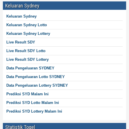
Keluaran Sydney
Keluaran Sydney
Keluaran Sydney
Lotto
Keluaran Sydney
Lottery
Live Result SDY
Live Result SDY Lotto
Live Result SDY
Lottery
Data Pengeluaran SYDNEY
Data Pengeluaran Lotto SYDNEY
Data Pengeluaran Lottery SYDNEY
Prediksi SYD Malam Ini
Prediksi SYD Lotto Malam Ini
Prediksi SYD Lottery Malam Ini
Statistik Togel