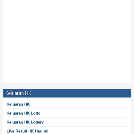
Madrid Lottery
Live Draw Madrid Pools
Togel Madrid
Togel Madrid Lottery
Result Madrid Lottery
Live Madrid Togel
Prize Madrid
Result Madrid
Keluaran Madrid
Keluaran HK
Keluaran HK
Keluaran HK Lotto
Keluaran HK Lottery
Live Result HK Hari Ini