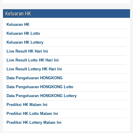
Keluaran HK
Keluaran HK
Keluaran HK Lotto
Keluaran HK Lottery
Live Result HK Hari Ini
Live Result
Lotto
HK Hari Ini
Live Result
Lottery
HK Hari Ini
Data Pengeluaran HONGKONG
Data Pengeluaran HONGKONG
Lotto
Data Pengeluaran HONGKONG
Lottery
Prediksi HK Malam Ini
Prediksi HK Lotto Malam Ini
Prediksi HK
Lottery
Malam Ini