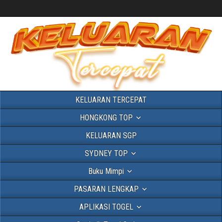
KELUARAN TERCEPAT
HONGKONG TOP
KELUARAN SGP
SYDNEY TOP
Buku Mimpi
PASARAN LENGKAP
APLIKASI TOGEL