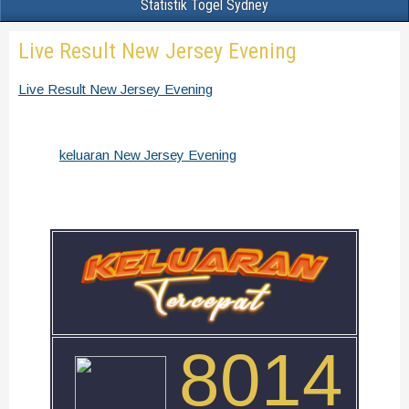
Statistik Togel Sydney
Live Result New Jersey Evening
Live Result New Jersey Evening
merupakan situs
pengeluaran nomor togel resmi dan terpercaya dari New
Jersey Evening Pools yang terhubung langsung dengan situs
resmi.
keluaran New Jersey Evening
akan kami tampilkan
kepada anda semua secara langsung dan akan tayang secara
live setiap hari pada pukul 09:56 WIB.