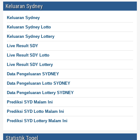
Keluaran Sydney
Keluaran Sydney
Keluaran Sydney
Lotto
Keluaran Sydney
Lottery
Live Result SDY
Live Result SDY Lotto
Live Result SDY
Lottery
Data Pengeluaran SYDNEY
Data Pengeluaran Lotto SYDNEY
Data Pengeluaran Lottery SYDNEY
Prediksi SYD Malam Ini
Prediksi SYD Lotto Malam Ini
Prediksi SYD Lottery Malam Ini
Statistik Togel