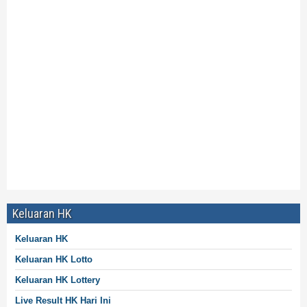
Bangkok Lottery
Live Draw Bangkok Pools
Togel Bangkok
Togel Bangkok Lottery
Result Bangkok Lottery
Live Bangkok Togel
Prize Bangkok
Result Bangkok
Keluaran Bangkok
Keluaran HK
Keluaran HK
Keluaran HK Lotto
Keluaran HK Lottery
Live Result HK Hari Ini