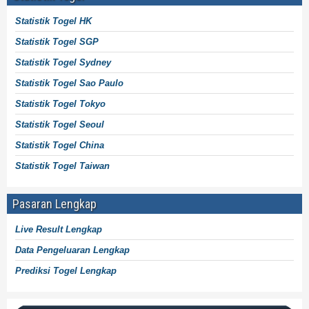
Statistik Togel HK
Statistik Togel SGP
Statistik Togel Sydney
Statistik Togel Sao Paulo
Statistik Togel Tokyo
Statistik Togel Seoul
Statistik Togel China
Statistik Togel Taiwan
Pasaran Lengkap
Live Result Lengkap
Data Pengeluaran Lengkap
Prediksi Togel Lengkap