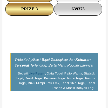
Itulah Live Result Yokohama terpercaya serta tercepat. Selain
Togel Yokohama, kami juga menyediakan Live Draw pasaran
togel lain seperti Sydney, Singapore, Hongkong dan pasaran
togel terlengkap lainnya. Anda dapat memilih Live Draw togel
lainnya melalui menu yang kami sediakan di situs ini.
Website Aplikasi Togel Terlengkap dan
Keluaran
Tercepat
Terlengkap Serta Menu Populer Lainnya.
Seperti
Live Result
, Data Togel, Paito Warna, Statistik
Togel, Result Togel, Keluaran Togel, Prize Togel, Rumus
Togel, Buku Mimpi Erek Erek, Tabel Shio Togel, Tabel
Tesson & Masih Banyak Lagi.
Pencarian Google :
Live Draw Yokohama