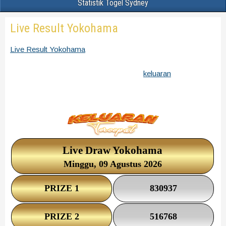
Statistik Togel Sydney
Live Result Yokohama
Live Result Yokohama
merupakan situs pengeluaran nomor
togel resmi dan terpercaya dari Yokohama Pools yang
terhubung langsung dengan situs resmi.
keluaran
Yokohama
akan kami tampilkan kepada anda semua secara langsung dan
akan tayang secara live setiap hari pada pukul 19:30 WIB.