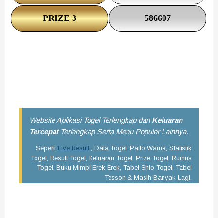
Itulah Live Result New Delhi terpercaya serta tercepat. Selain
Togel New Delhi, kami juga menyediakan Live Draw pasaran
togel lain seperti Sydney, Singapore, Hongkong dan pasaran
togel terlengkap lainnya. Anda dapat memilih Live Draw togel
lainnya melalui menu yang kami sediakan di situs ini.
Website Aplikasi Togel Terlengkap dan
Keluaran
Tercepat
Terlengkap Serta Menu Populer Lainnya.
Seperti
Live Result
, Data Togel, Paito Warna, Statistik
Togel, Result Togel, Keluaran Togel, Prize Togel, Rumus
Togel, Buku Mimpi Erek Erek, Tabel Shio Togel, Tabel
Tesson & Masih Banyak Lagi.
Pencarian Google :
Live Draw New Delhi