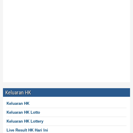
New Delhi Lottery
Live Draw New Delhi Pools
Togel New Delhi
Togel New Delhi Lottery
Result New Delhi Lottery
Live New Delhi Togel
Prize New Delhi
Result New Delhi
Keluaran New Delhi
Keluaran HK
Keluaran HK
Keluaran HK Lotto
Keluaran HK Lottery
Live Result HK Hari Ini