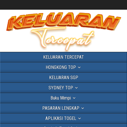
KELUARAN TERCEPAT
HONGKONG TOP
KELUARAN SGP
SYDNEY TOP
Buku Mimpi
PASARAN LENGKAP
APLIKASI TOGEL