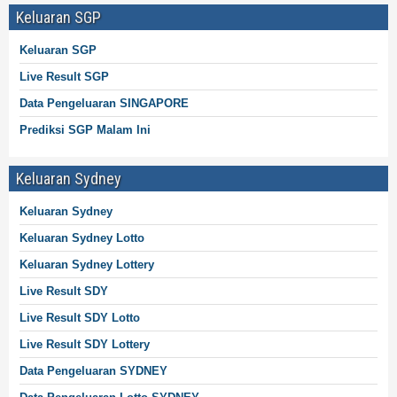
Keluaran SGP
Keluaran SGP
Live Result SGP
Data Pengeluaran SINGAPORE
Prediksi SGP Malam Ini
Keluaran Sydney
Keluaran Sydney
Keluaran Sydney
Lotto
Keluaran Sydney
Lottery
Live Result SDY
Live Result SDY Lotto
Live Result SDY
Lottery
Data Pengeluaran SYDNEY