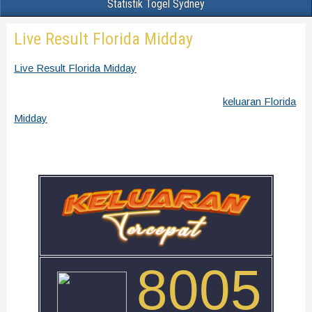
Statistik Togel Sydney
Live Result Florida Midday
Live Result Florida Midday
merupakan situs pengeluaran
nomor togel resmi dan terpercaya dari Florida Midday Pools
yang terhubung langsung dengan situs resmi.
keluaran Florida
Midday
akan kami tampilkan kepada anda semua secara
langsung dan akan tayang secara live setiap hari pada pukul
00:30 WIB.