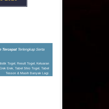
ya serta tercepat. Selain Togel
ve Draw pasaran togel lain seperti
ngkap lainnya. Anda dapat memilih
n di situs ini.
n Tercepat
Terlengkap Serta
istik Togel, Result Togel, Keluaran
Erek Erek, Tabel Shio Togel, Tabel
Tesson & Masih Banyak Lagi.