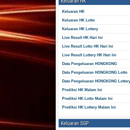
Keluaran HK
Keluaran HK
Keluaran HK Lotto
Keluaran HK Lottery
Live Result HK Hari Ini
Live Result
Lotto
HK Hari Ini
Live Result
Lottery
HK Hari Ini
Data Pengeluaran HONGKONG
Data Pengeluaran HONGKONG
Lotto
Data Pengeluaran HONGKONG
Lotter
Prediksi HK Malam Ini
Prediksi HK Lotto Malam Ini
Prediksi HK
Lottery
Malam Ini
Keluaran SGP