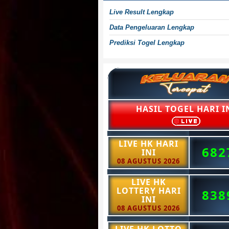
Live Result Lengkap
Data Pengeluaran Lengkap
Prediksi Togel Lengkap