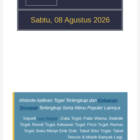
Itulah Live Result Ohio Midday terpercaya serta tercepat.
Selain Togel Ohio Midday, kami juga menyediakan Live Draw
pasaran togel lain seperti Sydney, Singapore, Hongkong dan
pasaran togel terlengkap lainnya. Anda dapat memilih Live
Draw togel lainnya melalui menu yang kami sediakan di situs
ini.
Website Aplikasi Togel Terlengkap dan
Keluaran
Tercepat
Terlengkap Serta Menu Populer Lainnya.
Seperti
Live Result
, Data Togel, Paito Warna, Statistik
Togel, Result Togel, Keluaran Togel, Prize Togel, Rumus
Togel, Buku Mimpi Erek Erek, Tabel Shio Togel, Tabel
Tesson & Masih Banyak Lagi.