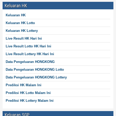
Keluaran HK
Keluaran HK
Keluaran HK Lotto
Keluaran HK Lottery
Live Result HK Hari Ini
Live Result
Lotto
HK Hari Ini
Live Result
Lottery
HK Hari Ini
Data Pengeluaran HONGKONG
Data Pengeluaran HONGKONG
Lotto
Data Pengeluaran HONGKONG
Lottery
Prediksi HK Malam Ini
Prediksi HK Lotto Malam Ini
Prediksi HK
Lottery
Malam Ini
Keluaran SGP