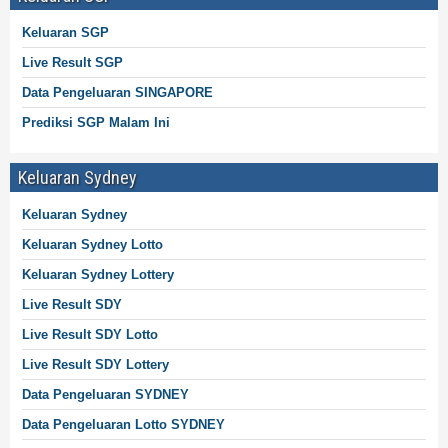
Keluaran SGP
Live Result SGP
Data Pengeluaran SINGAPORE
Prediksi SGP Malam Ini
Keluaran Sydney
Keluaran Sydney
Keluaran Sydney
Lotto
Keluaran Sydney
Lottery
Live Result SDY
Live Result SDY Lotto
Live Result SDY
Lottery
Data Pengeluaran SYDNEY
Data Pengeluaran Lotto SYDNEY