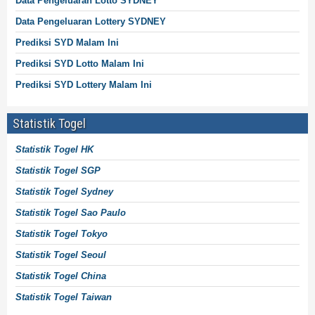
Data Pengeluaran Lotto SYDNEY
Data Pengeluaran Lottery SYDNEY
Prediksi SYD Malam Ini
Prediksi SYD Lotto Malam Ini
Prediksi SYD Lottery Malam Ini
Statistik Togel
Statistik Togel HK
Statistik Togel SGP
Statistik Togel Sydney
Statistik Togel Sao Paulo
Statistik Togel Tokyo
Statistik Togel Seoul
Statistik Togel China
Statistik Togel Taiwan