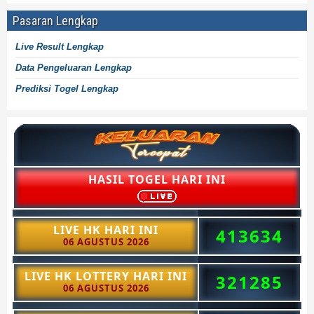
Pasaran Lengkap
Live Result Lengkap
Data Pengeluaran Lengkap
Prediksi Togel Lengkap