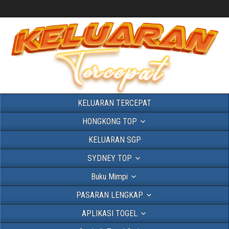
KELUARAN TERCEPAT
HONGKONG TOP
KELUARAN SGP
SYDNEY TOP
Buku Mimpi
PASARAN LENGKAP
APLIKASI TOGEL