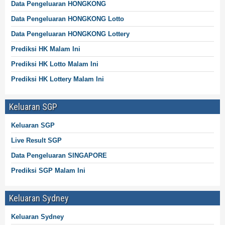
Data Pengeluaran HONGKONG
Data Pengeluaran HONGKONG
Lotto
Data Pengeluaran HONGKONG
Lottery
Prediksi HK Malam Ini
Prediksi HK Lotto Malam Ini
Prediksi HK
Lottery
Malam Ini
Keluaran SGP
Keluaran SGP
Live Result SGP
Data Pengeluaran SINGAPORE
Prediksi SGP Malam Ini
Keluaran Sydney
Keluaran Sydney