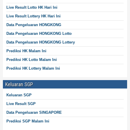
Live Result
Lotto
HK Hari Ini
Live Result
Lottery
HK Hari Ini
Data Pengeluaran HONGKONG
Data Pengeluaran HONGKONG
Lotto
Data Pengeluaran HONGKONG
Lottery
Prediksi HK Malam Ini
Prediksi HK Lotto Malam Ini
Prediksi HK
Lottery
Malam Ini
Keluaran SGP
Keluaran SGP
Live Result SGP
Data Pengeluaran SINGAPORE
Prediksi SGP Malam Ini