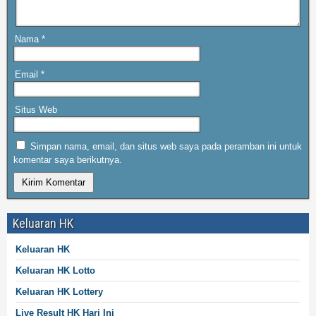
Nama
*
Email
*
Situs Web
Simpan nama, email, dan situs web saya pada peramban ini untuk
komentar saya berikutnya.
Keluaran HK
Keluaran HK
Keluaran HK Lotto
Keluaran HK Lottery
Live Result HK Hari Ini