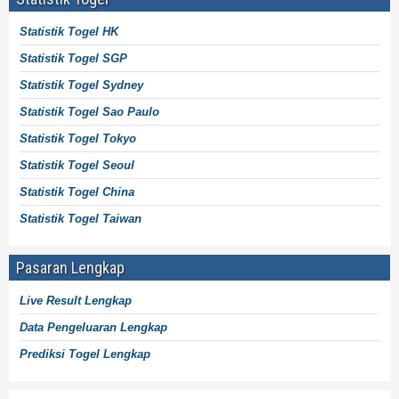
Statistik Togel HK
Statistik Togel SGP
Statistik Togel Sydney
Statistik Togel Sao Paulo
Statistik Togel Tokyo
Statistik Togel Seoul
Statistik Togel China
Statistik Togel Taiwan
Pasaran Lengkap
Live Result Lengkap
Data Pengeluaran Lengkap
Prediksi Togel Lengkap