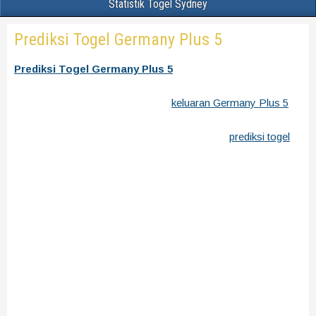
Statistik Togel Sydney
Prediksi Togel Germany Plus 5
Prediksi Togel Germany Plus 5
– Kumpulan Prediksi Jitu
dan Akurat dari master prediksi togel JP Indonesia terpercaya.
Semua prediksi syair dan prediksi
keluaran Germany Plus 5
tentunya telah melalui proses dari para pakar togel
internasional. Para pengunjung bebas memilih
prediksi togel
yang mana saja menurut kepercayaan masing-masing.
Prediksi Togel Germany Plus 5 Hari Ini
Prediksi Germany Plus 5, Prediksi Togel Germany Plus 5,
Nomor Germany Plus 5, Nomor Keluar Germany Plus 5,
Nomor Keluaran Germany Plus 5, Nomor Germany Plus 5
Hari Ini, Prediksi Jitu Germany Plus 5, Syair Togel
Germany Plus 5, Angka Keluar Germany Plus 5, Germany
Plus 5 Pools, Keluaran Germany Plus 5.