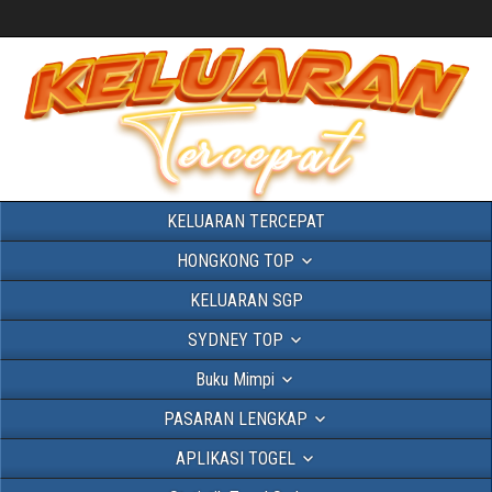
KELUARAN TERCEPAT
HONGKONG TOP
KELUARAN SGP
SYDNEY TOP
Buku Mimpi
PASARAN LENGKAP
APLIKASI TOGEL