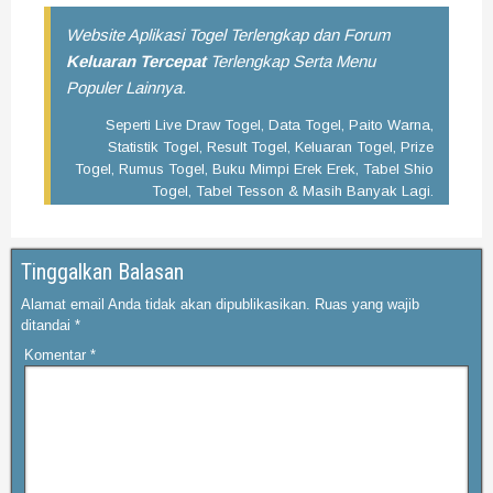
Website Aplikasi Togel Terlengkap dan Forum
Keluaran Tercepat
Terlengkap Serta Menu
Populer Lainnya.
Seperti Live Draw Togel, Data Togel, Paito Warna,
Statistik Togel, Result Togel, Keluaran Togel, Prize
Togel, Rumus Togel, Buku Mimpi Erek Erek, Tabel Shio
Togel, Tabel Tesson & Masih Banyak Lagi.
Tinggalkan Balasan
Alamat email Anda tidak akan dipublikasikan.
Ruas yang wajib
ditandai
*
Komentar
*