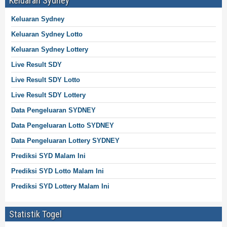
Keluaran Sydney
Keluaran Sydney
Keluaran Sydney
Lotto
Keluaran Sydney
Lottery
Live Result SDY
Live Result SDY Lotto
Live Result SDY
Lottery
Data Pengeluaran SYDNEY
Data Pengeluaran Lotto SYDNEY
Data Pengeluaran Lottery SYDNEY
Prediksi SYD Malam Ini
Prediksi SYD Lotto Malam Ini
Prediksi SYD Lottery Malam Ini
Statistik Togel