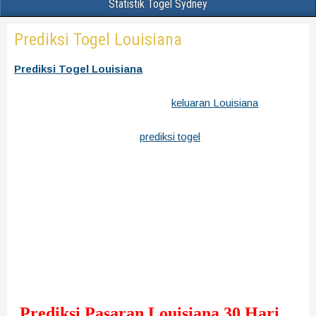
Statistik Togel Sydney
Prediksi Togel Louisiana
Prediksi Togel Louisiana
– Kumpulan Prediksi Jitu dan
Akurat dari master prediksi togel JP Indonesia terpercaya.
Semua prediksi syair dan prediksi
keluaran Louisiana
tentunya
telah melalui proses dari para pakar togel internasional. Para
pengunjung bebas memilih
prediksi togel
yang mana saja
menurut kepercayaan masing-masing.
Prediksi Togel Louisiana Hari Ini
Prediksi Louisiana, Prediksi Togel Louisiana, Nomor
Louisiana, Nomor Keluar Louisiana, Nomor Keluaran
Louisiana, Nomor Louisiana Hari Ini, Prediksi Jitu
Louisiana, Syair Togel Louisiana, Angka Keluar Louisiana,
Louisiana Pools, Keluaran Louisiana.