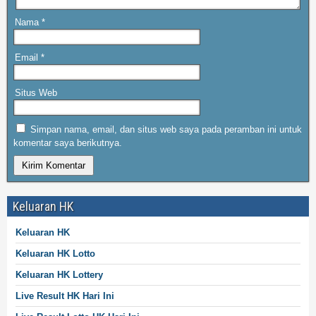
Nama
*
Email
*
Situs Web
Simpan nama, email, dan situs web saya pada peramban ini untuk
komentar saya berikutnya.
Keluaran HK
Keluaran HK
Keluaran HK Lotto
Keluaran HK Lottery
Live Result HK Hari Ini