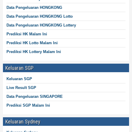
Data Pengeluaran HONGKONG
Data Pengeluaran HONGKONG
Lotto
Data Pengeluaran HONGKONG
Lottery
Prediksi HK Malam Ini
Prediksi HK Lotto Malam Ini
Prediksi HK
Lottery
Malam Ini
Keluaran SGP
Keluaran SGP
Live Result SGP
Data Pengeluaran SINGAPORE
Prediksi SGP Malam Ini
Keluaran Sydney