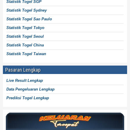
Statistik Togel SGP
Statistik Togel Sydney
Statistik Togel Sao Paulo
Statistik Togel Tokyo
Statistik Togel Seoul
Statistik Togel China
Statistik Togel Taiwan
Pasaran Lengkap
Live Result Lengkap
Data Pengeluaran Lengkap
Prediksi Togel Lengkap