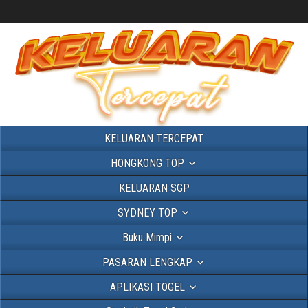
KELUARAN TERCEPAT
HONGKONG TOP
KELUARAN SGP
SYDNEY TOP
Buku Mimpi
PASARAN LENGKAP
APLIKASI TOGEL