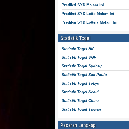
Prediksi SYD Malam Ini
Prediksi SYD Lotto Malam Ini
Prediksi SYD Lottery Malam Ini
Statistik Togel
Statistik Togel HK
Statistik Togel SGP
Statistik Togel Sydney
Statistik Togel Sao Paulo
Statistik Togel Tokyo
Statistik Togel Seoul
Statistik Togel China
Statistik Togel Taiwan
Pasaran Lengkap