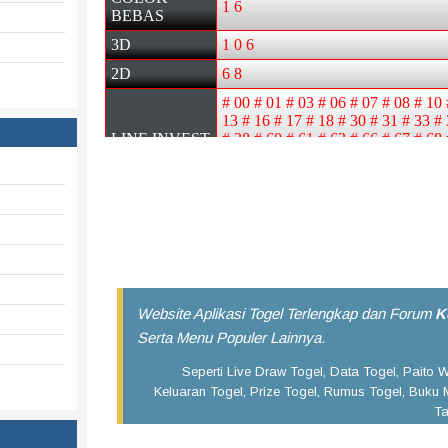
Jangan lupa juga, bila memang Sobat telah mendapat
menguntungkan. Maka jangan lupa juga untuk membagi
ataupun saudara serta teman – teman kalian tentang p
yang terpercaya dan aman tersebut ya. Kepuasan para
utama kami. Salam Jackpot.
Website Aplikasi Togel Terlengkap dan Forum
K
Serta Menu Populer Lainnya.
Seperti Live Draw Togel, Data Togel, Paito Wa
Keluaran Togel, Prize Togel, Rumus Togel, Buku M
Ta