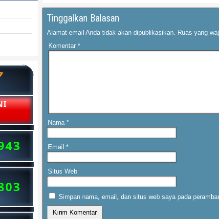
Tinggalkan Balasan
Alamat email Anda tidak akan dipublikasikan.
Ruas yang waj
Komentar
*
Nama
*
Email
*
Situs Web
Simpan nama, email, dan situs web saya pada peramban 