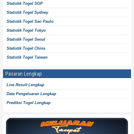
Statistik Togel SGP
Statistik Togel Sydney
Statistik Togel Sao Paulo
Statistik Togel Tokyo
Statistik Togel Seoul
Statistik Togel China
Statistik Togel Taiwan
Pasaran Lengkap
Live Result Lengkap
Data Pengeluaran Lengkap
Prediksi Togel Lengkap