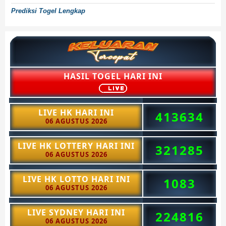
Prediksi Togel Lengkap