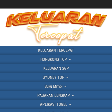
KELUARAN TERCEPAT
HONGKONG TOP
KELUARAN SGP
SYDNEY TOP
Buku Mimpi
PASARAN LENGKAP
APLIKASI TOGEL