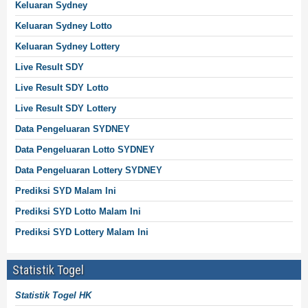
Keluaran Sydney
Keluaran Sydney
Lotto
Keluaran Sydney
Lottery
Live Result SDY
Live Result SDY Lotto
Live Result SDY
Lottery
Data Pengeluaran SYDNEY
Data Pengeluaran Lotto SYDNEY
Data Pengeluaran Lottery SYDNEY
Prediksi SYD Malam Ini
Prediksi SYD Lotto Malam Ini
Prediksi SYD Lottery Malam Ini
Statistik Togel
Statistik Togel HK