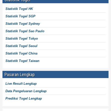
Statistik Togel HK
Statistik Togel SGP
Statistik Togel Sydney
Statistik Togel Sao Paulo
Statistik Togel Tokyo
Statistik Togel Seoul
Statistik Togel China
Statistik Togel Taiwan
Pasaran Lengkap
Live Result Lengkap
Data Pengeluaran Lengkap
Prediksi Togel Lengkap