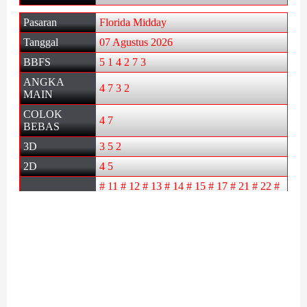
Jangan lupa juga, bila memang Sobat telah mendapatkan
service yang bagus serta menguntungkan. Maka jangan lupa
juga untuk membagikan informasi dari media sosial ataupun
saudara serta teman – teman kalian tentang prediksi yang
telah kami sediakan yang terpercaya dan aman tersebut ya.
Kepuasan para teman sekalian adalah tujuan utama kami.
Salam Jackpot.