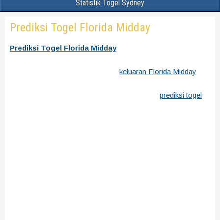
Statistik Togel Sydney
Prediksi Togel Florida Midday
Prediksi Togel Florida Midday
– Kumpulan Prediksi Jitu
dan Akurat dari master prediksi togel JP Indonesia terpercaya.
Semua prediksi syair dan prediksi
keluaran Florida Midday
tentunya telah melalui proses dari para pakar togel
internasional. Para pengunjung bebas memilih
prediksi togel
yang mana saja menurut kepercayaan masing-masing.
Prediksi Togel Florida Midday Hari Ini
Prediksi Florida Midday, Prediksi Togel Florida Midday,
Nomor Florida Midday, Nomor Keluar Florida Midday,
Nomor Keluaran Florida Midday, Nomor Florida Midday
Hari Ini, Prediksi Jitu Florida Midday, Syair Togel Florida
Midday, Angka Keluar Florida Midday, Florida Midday
Pools, Keluaran Florida Midday.