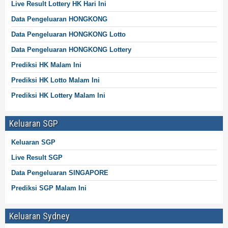
Live Result
Lottery
HK Hari Ini
Data Pengeluaran HONGKONG
Data Pengeluaran HONGKONG
Lotto
Data Pengeluaran HONGKONG
Lottery
Prediksi HK Malam Ini
Prediksi HK Lotto Malam Ini
Prediksi HK
Lottery
Malam Ini
Keluaran SGP
Keluaran SGP
Live Result SGP
Data Pengeluaran SINGAPORE
Prediksi SGP Malam Ini
Keluaran Sydney