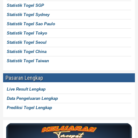
Statistik Togel SGP
Statistik Togel Sydney
Statistik Togel Sao Paulo
Statistik Togel Tokyo
Statistik Togel Seoul
Statistik Togel China
Statistik Togel Taiwan
Pasaran Lengkap
Live Result Lengkap
Data Pengeluaran Lengkap
Prediksi Togel Lengkap