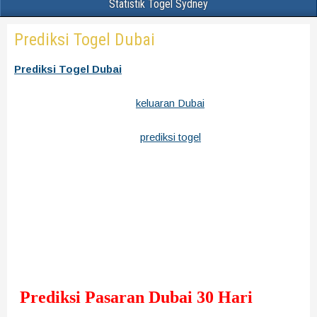
Statistik Togel Sydney
Prediksi Togel Dubai
Prediksi Togel Dubai
– Kumpulan Prediksi Jitu dan Akurat
dari master prediksi togel JP Indonesia terpercaya. Semua
prediksi syair dan prediksi
keluaran Dubai
tentunya telah
melalui proses dari para pakar togel internasional. Para
pengunjung bebas memilih
prediksi togel
yang mana saja
menurut kepercayaan masing-masing.
Prediksi Togel Dubai Hari Ini
Prediksi Dubai, Prediksi Togel Dubai, Nomor Dubai,
Nomor Keluar Dubai, Nomor Keluaran Dubai, Nomor
Dubai Hari Ini, Prediksi Jitu Dubai, Syair Togel Dubai,
Angka Keluar Dubai, Dubai Pools, Keluaran Dubai.