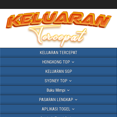
KELUARAN TERCEPAT
HONGKONG TOP
KELUARAN SGP
SYDNEY TOP
Buku Mimpi
PASARAN LENGKAP
APLIKASI TOGEL