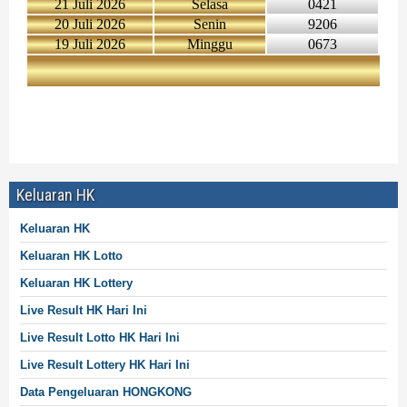
Keluaran HK
Keluaran HK
Keluaran HK Lotto
Keluaran HK Lottery
Live Result HK Hari Ini
Live Result
Lotto
HK Hari Ini
Live Result
Lottery
HK Hari Ini
Data Pengeluaran HONGKONG