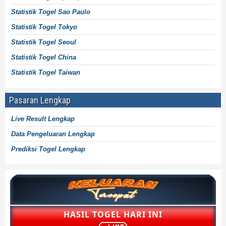
Statistik Togel Sao Paulo
Statistik Togel Tokyo
Statistik Togel Seoul
Statistik Togel China
Statistik Togel Taiwan
Pasaran Lengkap
Live Result Lengkap
Data Pengeluaran Lengkap
Prediksi Togel Lengkap