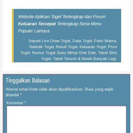
Website Aplikasi Togel Terlengkap dan Forum
Keluaran Tercepat
Terlengkap Serta Menu
Populer Lainnya.
Seperti Live Draw Togel, Data Togel, Paito Warna,
Statistik Togel, Result Togel, Keluaran Togel, Prize
Togel, Rumus Togel, Buku Mimpi Erek Erek, Tabel Shio
Togel, Tabel Tesson & Masih Banyak Lagi.
Tinggalkan Balasan
Alamat email Anda tidak akan dipublikasikan.
Ruas yang wajib
ditandai
*
Komentar
*