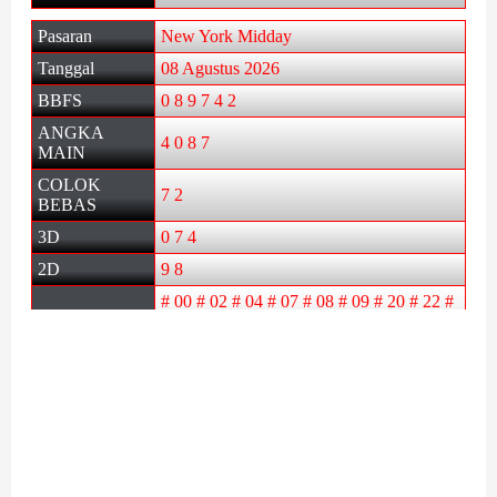
Jangan lupa juga, bila memang Sobat telah mendapatkan
service yang bagus serta menguntungkan. Maka jangan lupa
juga untuk membagikan informasi dari media sosial ataupun
saudara serta teman – teman kalian tentang prediksi yang
telah kami sediakan yang terpercaya dan aman tersebut ya.
Kepuasan para teman sekalian adalah tujuan utama kami.
Salam Jackpot.