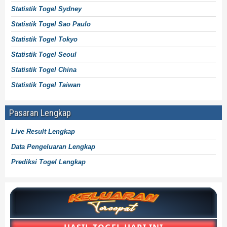
Statistik Togel Sydney
Statistik Togel Sao Paulo
Statistik Togel Tokyo
Statistik Togel Seoul
Statistik Togel China
Statistik Togel Taiwan
Pasaran Lengkap
Live Result Lengkap
Data Pengeluaran Lengkap
Prediksi Togel Lengkap