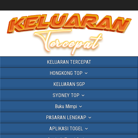
KELUARAN TERCEPAT
HONGKONG TOP
KELUARAN SGP
SYDNEY TOP
Buku Mimpi
PASARAN LENGKAP
APLIKASI TOGEL