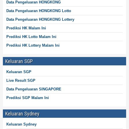
Data Pengeluaran HONGKONG
Data Pengeluaran HONGKONG
Lotto
Data Pengeluaran HONGKONG
Lottery
Prediksi HK Malam Ini
Prediksi HK Lotto Malam Ini
Prediksi HK
Lottery
Malam Ini
Keluaran SGP
Keluaran SGP
Live Result SGP
Data Pengeluaran SINGAPORE
Prediksi SGP Malam Ini
Keluaran Sydney
Keluaran Sydney