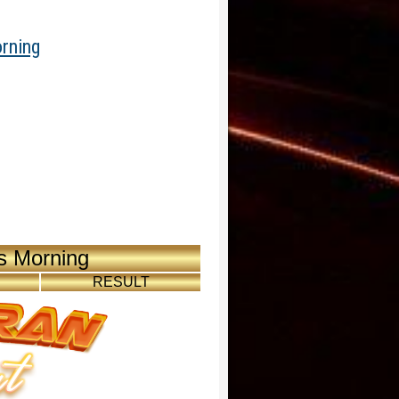
rning
keluaran Texas Morning dan
at di akses dari data Texas Morning
epat dan terpercaya dan juga bisa
ng menang atau kalah.
ecara sah di siarkan dari situs
ada di bawah akan secepat kilat
exas Morning dimanapun berada.