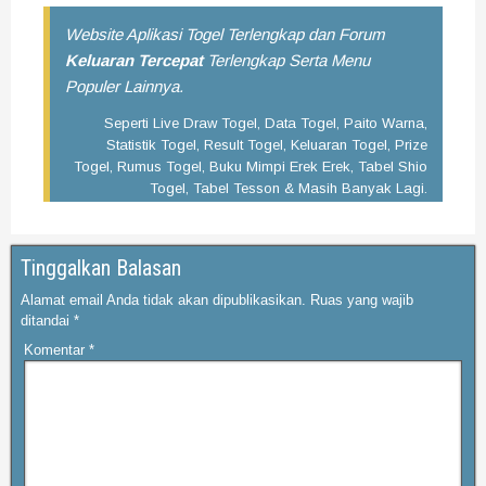
Website Aplikasi Togel Terlengkap dan Forum
Keluaran Tercepat
Terlengkap Serta Menu
Populer Lainnya.
Seperti Live Draw Togel, Data Togel, Paito Warna,
Statistik Togel, Result Togel, Keluaran Togel, Prize
Togel, Rumus Togel, Buku Mimpi Erek Erek, Tabel Shio
Togel, Tabel Tesson & Masih Banyak Lagi.
Tinggalkan Balasan
Alamat email Anda tidak akan dipublikasikan.
Ruas yang wajib
ditandai
*
Komentar
*