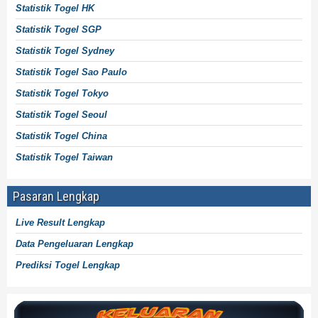
Statistik Togel HK
Statistik Togel SGP
Statistik Togel Sydney
Statistik Togel Sao Paulo
Statistik Togel Tokyo
Statistik Togel Seoul
Statistik Togel China
Statistik Togel Taiwan
Pasaran Lengkap
Live Result Lengkap
Data Pengeluaran Lengkap
Prediksi Togel Lengkap