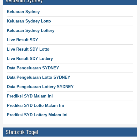
Keluaran Sydney
Keluaran Sydney
Keluaran Sydney
Lotto
Keluaran Sydney
Lottery
Live Result SDY
Live Result SDY Lotto
Live Result SDY
Lottery
Data Pengeluaran SYDNEY
Data Pengeluaran Lotto SYDNEY
Data Pengeluaran Lottery SYDNEY
Prediksi SYD Malam Ini
Prediksi SYD Lotto Malam Ini
Prediksi SYD Lottery Malam Ini
Statistik Togel