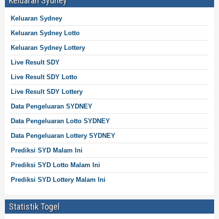
Keluaran Sydney
Keluaran Sydney
Keluaran Sydney
Lotto
Keluaran Sydney
Lottery
Live Result SDY
Live Result SDY Lotto
Live Result SDY
Lottery
Data Pengeluaran SYDNEY
Data Pengeluaran Lotto SYDNEY
Data Pengeluaran Lottery SYDNEY
Prediksi SYD Malam Ini
Prediksi SYD Lotto Malam Ini
Prediksi SYD Lottery Malam Ini
Statistik Togel