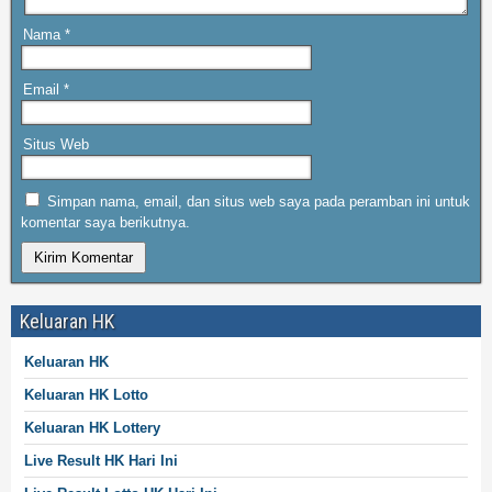
Nama
*
Email
*
Situs Web
Simpan nama, email, dan situs web saya pada peramban ini untuk
komentar saya berikutnya.
Keluaran HK
Keluaran HK
Keluaran HK Lotto
Keluaran HK Lottery
Live Result HK Hari Ini