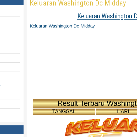
Keluaran Washington Dc Midday
Keluaran Washington 
Keluaran Washington Dc Midday
memberikan informas
Midday dan pengeluaran Washington Dc Midday hari ini
data Washington Dc Midday . Serta dengan mendapatka
dan terpercaya dan juga bisa dengan mudah mengetah
menang atau kalah.
Ketika hasil final 1st keluaran Washington Dc Midday ha
situs resminya, maka tabel data Washington Dc Midd
secepat kilat menayangkan hasil tersebut kepada m
y
dimanapun berada.