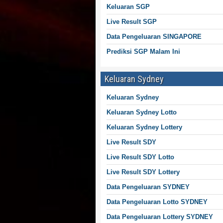
Keluaran SGP
Live Result SGP
Data Pengeluaran SINGAPORE
Prediksi SGP Malam Ini
Keluaran Sydney
Keluaran Sydney
Keluaran Sydney
Lotto
Keluaran Sydney
Lottery
Live Result SDY
Live Result SDY Lotto
Live Result SDY
Lottery
Data Pengeluaran SYDNEY
Data Pengeluaran Lotto SYDNEY
Data Pengeluaran Lottery SYDNEY