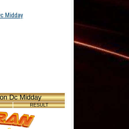
Dc Midday
i hasil keluaran Washington Dc
 tercepat yang dapat di akses dari
n nomor togel hari ini tercepat
ui hasil taruhan yang di pasang
ri ini secara sah di siarkan dari
ay prize yang ada di bawah akan
ember togel Washington Dc Midday