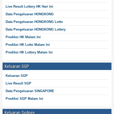
Live Result
Lottery
HK Hari Ini
Data Pengeluaran HONGKONG
Data Pengeluaran HONGKONG
Lotto
Data Pengeluaran HONGKONG
Lottery
Prediksi HK Malam Ini
Prediksi HK Lotto Malam Ini
Prediksi HK
Lottery
Malam Ini
Keluaran SGP
Keluaran SGP
Live Result SGP
Data Pengeluaran SINGAPORE
Prediksi SGP Malam Ini
Keluaran Sydney