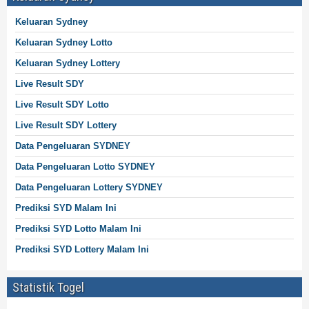
Keluaran Sydney
Keluaran Sydney
Lotto
Keluaran Sydney
Lottery
Live Result SDY
Live Result SDY Lotto
Live Result SDY
Lottery
Data Pengeluaran SYDNEY
Data Pengeluaran Lotto SYDNEY
Data Pengeluaran Lottery SYDNEY
Prediksi SYD Malam Ini
Prediksi SYD Lotto Malam Ini
Prediksi SYD Lottery Malam Ini
Statistik Togel