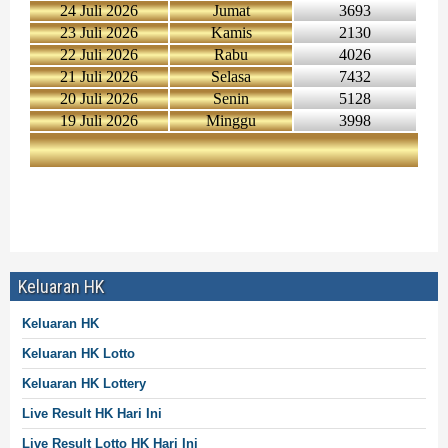
Keluaran HK
Keluaran HK
Keluaran HK Lotto
Keluaran HK Lottery
Live Result HK Hari Ini
Live Result
Lotto
HK Hari Ini