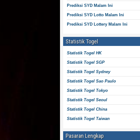
Prediksi SYD Malam Ini
Prediksi SYD Lotto Malam Ini
Prediksi SYD Lottery Malam Ini
Statistik Togel
Statistik Togel HK
Statistik Togel SGP
Statistik Togel Sydney
Statistik Togel Sao Paulo
Statistik Togel Tokyo
Statistik Togel Seoul
Statistik Togel China
Statistik Togel Taiwan
Pasaran Lengkap