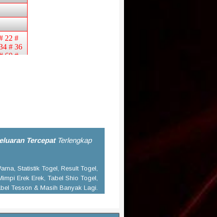
kan service yang bagus serta
kan informasi dari media sosial
rediksi yang telah kami sediakan
 teman sekalian adalah tujuan
eluaran Tercepat
Terlengkap
rna, Statistik Togel, Result Togel,
impi Erek Erek, Tabel Shio Togel,
bel Tesson & Masih Banyak Lagi.