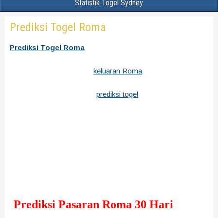
Statistik Togel Sydney
Prediksi Togel Roma
Prediksi Togel Roma
– Kumpulan Prediksi Jitu dan Akurat
dari master prediksi togel JP Indonesia terpercaya. Semua
prediksi syair dan prediksi
keluaran Roma
tentunya telah
melalui proses dari para pakar togel internasional. Para
pengunjung bebas memilih
prediksi togel
yang mana saja
menurut kepercayaan masing-masing.
Prediksi Togel Roma Hari Ini
Prediksi Roma, Prediksi Togel Roma, Nomor Roma,
Nomor Keluar Roma, Nomor Keluaran Roma, Nomor
Roma Hari Ini, Prediksi Jitu Roma, Syair Togel Roma,
Angka Keluar Roma, Roma Pools, Keluaran Roma.