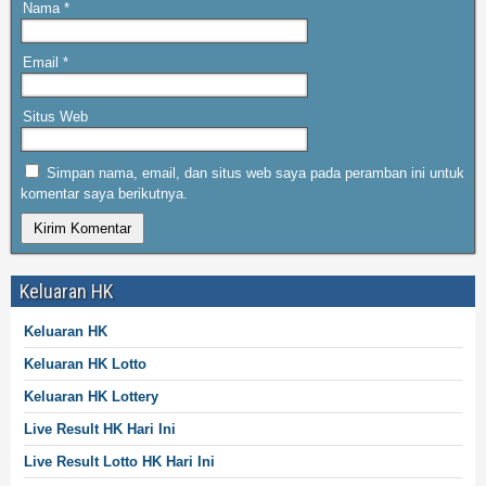
Nama
*
Email
*
Situs Web
Simpan nama, email, dan situs web saya pada peramban ini untuk
komentar saya berikutnya.
Keluaran HK
Keluaran HK
Keluaran HK Lotto
Keluaran HK Lottery
Live Result HK Hari Ini
Live Result
Lotto
HK Hari Ini