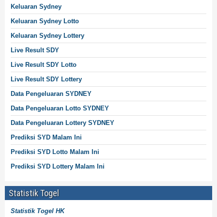
Keluaran Sydney
Keluaran Sydney
Lotto
Keluaran Sydney
Lottery
Live Result SDY
Live Result SDY Lotto
Live Result SDY
Lottery
Data Pengeluaran SYDNEY
Data Pengeluaran Lotto SYDNEY
Data Pengeluaran Lottery SYDNEY
Prediksi SYD Malam Ini
Prediksi SYD Lotto Malam Ini
Prediksi SYD Lottery Malam Ini
Statistik Togel
Statistik Togel HK