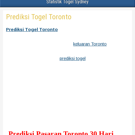
Statistik Togel Sydney
Prediksi Togel Toronto
Prediksi Togel Toronto
– Kumpulan Prediksi Jitu dan
Akurat dari master prediksi togel JP Indonesia terpercaya.
Semua prediksi syair dan prediksi
keluaran Toronto
tentunya
telah melalui proses dari para pakar togel internasional. Para
pengunjung bebas memilih
prediksi togel
yang mana saja
menurut kepercayaan masing-masing.
Prediksi Togel Toronto Hari Ini
Prediksi Toronto, Prediksi Togel Toronto, Nomor Toronto,
Nomor Keluar Toronto, Nomor Keluaran Toronto, Nomor
Toronto Hari Ini, Prediksi Jitu Toronto, Syair Togel
Toronto, Angka Keluar Toronto, Toronto Pools, Keluaran
Toronto.