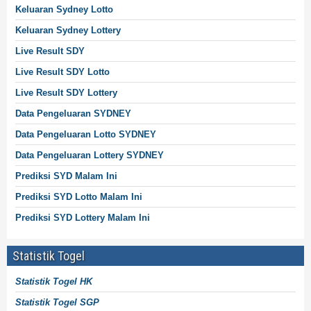
Keluaran Sydney
Lotto
Keluaran Sydney
Lottery
Live Result SDY
Live Result SDY Lotto
Live Result SDY
Lottery
Data Pengeluaran SYDNEY
Data Pengeluaran Lotto SYDNEY
Data Pengeluaran Lottery SYDNEY
Prediksi SYD Malam Ini
Prediksi SYD Lotto Malam Ini
Prediksi SYD Lottery Malam Ini
Statistik Togel
Statistik Togel HK
Statistik Togel SGP