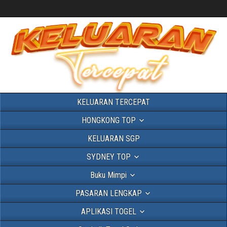
KELUARAN TERCEPAT
HONGKONG TOP
KELUARAN SGP
SYDNEY TOP
Buku Mimpi
PASARAN LENGKAP
APLIKASI TOGEL