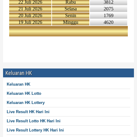
Keluaran HK
Keluaran HK
Keluaran HK Lotto
Keluaran HK Lottery
Live Result HK Hari Ini
Live Result
Lotto
HK Hari Ini
Live Result
Lottery
HK Hari Ini