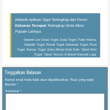
Salam Jackpot.
Website Aplikasi Togel Terlengkap dan Forum
Keluaran Tercepat
Terlengkap Serta Menu
Populer Lainnya.
Seperti Live Draw Togel, Data Togel, Paito Warna,
Statistik Togel, Result Togel, Keluaran Togel, Prize
Togel, Rumus Togel, Buku Mimpi Erek Erek, Tabel Shio
Togel, Tabel Tesson & Masih Banyak Lagi.
Tinggalkan Balasan
Alamat email Anda tidak akan dipublikasikan.
Ruas yang wajib
ditandai
*
Komentar
*