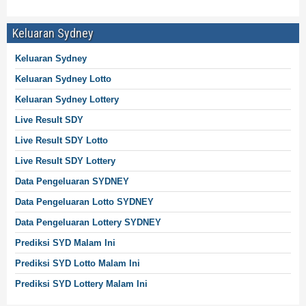
Keluaran Sydney
Keluaran Sydney
Keluaran Sydney
Lotto
Keluaran Sydney
Lottery
Live Result SDY
Live Result SDY Lotto
Live Result SDY
Lottery
Data Pengeluaran SYDNEY
Data Pengeluaran Lotto SYDNEY
Data Pengeluaran Lottery SYDNEY
Prediksi SYD Malam Ini
Prediksi SYD Lotto Malam Ini
Prediksi SYD Lottery Malam Ini