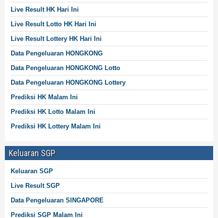
Live Result HK Hari Ini
Live Result
Lotto
HK Hari Ini
Live Result
Lottery
HK Hari Ini
Data Pengeluaran HONGKONG
Data Pengeluaran HONGKONG
Lotto
Data Pengeluaran HONGKONG
Lottery
Prediksi HK Malam Ini
Prediksi HK Lotto Malam Ini
Prediksi HK
Lottery
Malam Ini
Keluaran SGP
Keluaran SGP
Live Result SGP
Data Pengeluaran SINGAPORE
Prediksi SGP Malam Ini