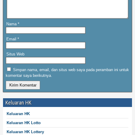
Nama
*
Email
*
Situs Web
Simpan nama, email, dan situs web saya pada peramban ini untuk
komentar saya berikutnya.
Keluaran HK
Keluaran HK
Keluaran HK Lotto
Keluaran HK Lottery